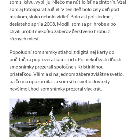
som si kávu, vypil ju. Niečo ma nútilo ísť na cintorín. Vzal
som aj fotoaparát a išiel. V ten deň bolo celý deň pod
mrakom, slnko nebolo vidieť. Bolo asi pol siedmej,
desiateho apríla 2008. Modlil som sa pri hrobe a po
chvíli urobil niekoľko záberov čerstvého hrobu z
rôznych miest.
Popoludní som snímky stiahol z digitálnej karty do
počítača a poprezeral som si ich. Po niekoľkých dňoch
sme snímky prezerali spoločne s Kristínkinou
priateľkou. Všimla si na jednom zábere zvláštne svetlo,
na čo ma upozornila. Ja som si to svetlo dovtedy
nevšimol, hoci som snímky prezeral viackrát.