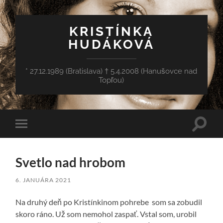
KRISTÍNKA
HUDÁKOVÁ
* 27.12.1989 (Bratislava) † 5.4.2008 (Hanušovce nad
Topľou)
Toggle
Toggle
search
mobile
field
menu
Svetlo nad hrobom
6. JANUÁRA 2021
Na druhý deň po Kristínkinom pohrebe som sa zobudil
skoro ráno. Už som nemohol zaspať. Vstal som, urobil