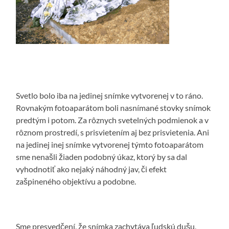
Svetlo bolo iba na jedinej snímke vytvorenej v to ráno.
Rovnakým fotoaparátom boli nasnímané stovky snímok
predtým i potom. Za rôznych svetelných podmienok a v
rôznom prostredí, s prisvietením aj bez prisvietenia. Ani
na jedinej inej snímke vytvorenej týmto fotoaparátom
sme nenašli žiaden podobný úkaz, ktorý by sa dal
vyhodnotiť ako nejaký náhodný jav, či efekt
zašpineného objektívu a podobne.
Sme presvedčení, že snímka zachytáva ľudskú dušu,