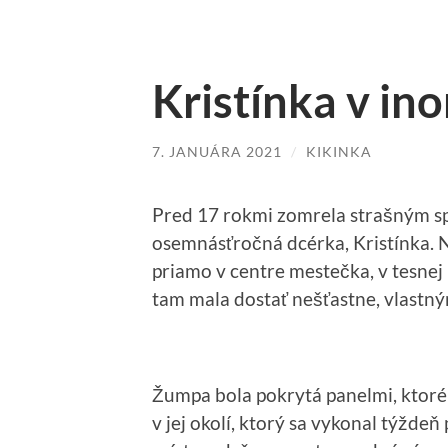
Kristínka v in
7. JANUÁRA 2021
/
KIKINKA
Pred 17 rokmi zomrela strašným s
osemnásťročná dcérka, Kristínka. N
priamo v centre mestečka, v tesnej b
tam mala dostať nešťastne, vlastný
Žumpa bola pokrytá panelmi, ktor
v jej okolí, ktorý sa vykonal týžd