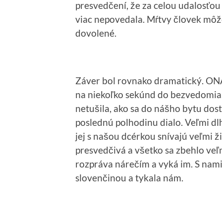
presvedčení, že za celou udalosťou
viac nepovedala. Mŕtvy človek môže
dovolené.
Záver bol rovnako dramatický. ONA 
na niekoľko sekúnd do bezvedomia.
netušila, ako sa do nášho bytu dost
poslednú polhodinu dialo. Veľmi dl
jej s našou dcérkou snívajú veľmi ž
presvedčivá a všetko sa zbehlo veľ
rozpráva nárečím a vyká im. S nami
slovenčinou a tykala nám.