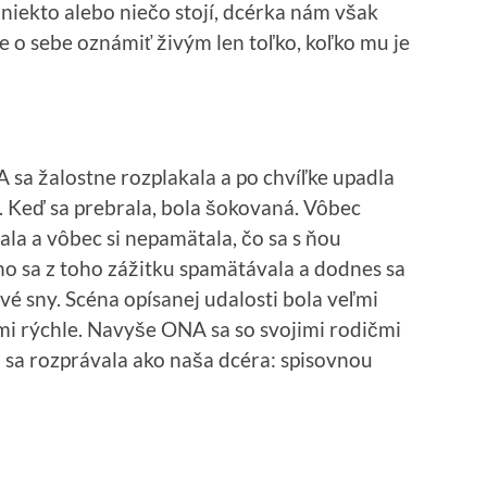
 niekto alebo niečo stojí, dcérka nám však
 o sebe oznámiť živým len toľko, koľko mu je
sa žalostne rozplakala a po chvíľke upadla
 Keď sa prebrala, bola šokovaná. Vôbec
ala a vôbec si nepamätala, čo sa s ňou
ho sa z toho zážitku spamätávala a dodnes sa
ivé sny. Scéna opísanej udalosti bola veľmi
mi rýchle. Navyše ONA sa so svojimi rodičmi
 sa rozprávala ako naša dcéra: spisovnou