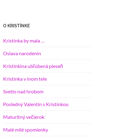
O KRISTÍNKE
Kristínka by mala …
Oslava narodenín
Kristínkina ubľúbená pieseň
Kristínka v inom tele
Svetlo nad hrobom
Posledný Valentín s Kristínkou
Maturitný večierok
Malé milé spomienky