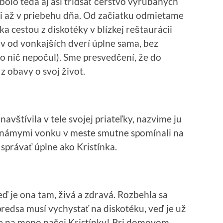
bolo teda aj asi tridsať čerstvo vyrúbaných
li až v priebehu dňa. Od začiatku odmietame
ka cestou z diskotéky v blízkej reštaurácii
rov od vonkajších dverí úplne sama, bez
to nič nepočul). Sme presvedčení, že do
z obavy o svoj život.
avštívila v tele svojej priateľky, nazvime ju
známymi vonku v meste smutne spomínali na
správať úplne ako Kristínka.
eď je ona tam, živá a zdravá. Rozbehla sa
redsa musí vychystať na diskotéku, veď je už
le na meno našej Kristínky! Pri domovom