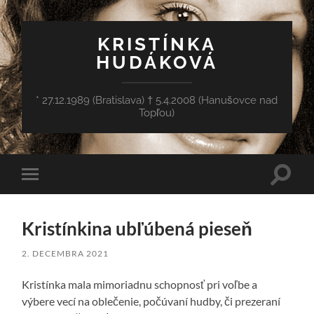
KRISTÍNKA
HUDÁKOVÁ
* 27.12.1989 (Bratislava) † 5.4.2008 (Hanušovce nad
Topľou)
Toggle
Toggle
search
mobile
field
menu
Kristínkina ubľúbená pieseň
2. DECEMBRA 2021
Kristínka mala mimoriadnu schopnosť pri voľbe a
výbere vecí na oblečenie, počúvaní hudby, či prezeraní