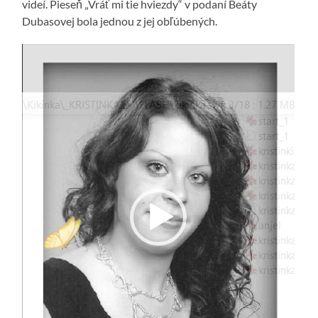
videí. Pieseň „Vráť mi tie hviezdy“ v podaní Beáty
Dubasovej bola jednou z jej obľúbených.
Video
prehrávač