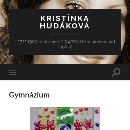
KRISTÍNKA
HUDÁKOVÁ
* 27.12.1989 (Bratislava) † 5.4.2008 (Hanušovce nad
Topľou)
Toggle
Toggle
search
mobile
field
menu
Gymnázium