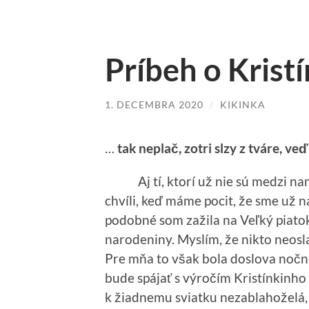
Príbeh o Krist
1. DECEMBRA 2020
/
KIKINKA
…
tak neplač, zotri slzy z tváre, ve
Aj tí, ktorí už nie sú medzi nami
chvíli, keď máme pocit, že sme už na
podobné som zažila na Veľký piatok
narodeniny. Myslím, že nikto neosl
Pre mňa to však bola doslova noč
bude spájať s výročím Kristínkinh
k žiadnemu sviatku nezablahoželá,