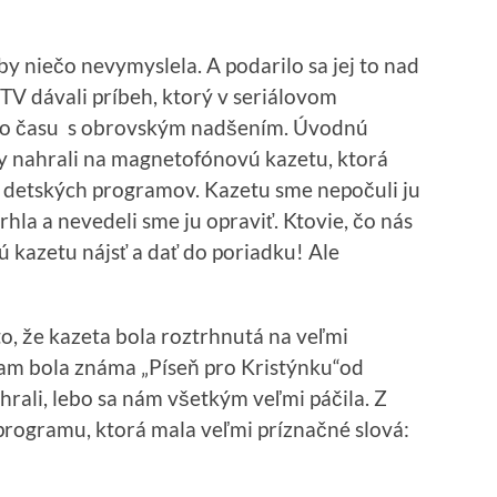
niečo nevymyslela. A podarilo sa jej to nad
TV dávali príbeh, ktorý v seriálovom
ojho času s obrovským nadšením. Úvodnú
dy nahrali na magnetofónovú kazetu, ktorá
a detských programov. Kazetu sme nepočuli ju
hla a nevedeli sme ju opraviť. Ktovie, čo nás
ú kazetu nájsť a dať do poriadku! Ale
 že kazeta bola roztrhnutá na veľmi
tam bola známa „Píseň pro Kristýnku“od
ali, lebo sa nám všetkým veľmi páčila. Z
programu, ktorá mala veľmi príznačné slová: