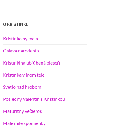
O KRISTÍNKE
Kristínka by mala …
Oslava narodenín
Kristínkina ubľúbená pieseň
Kristínka v inom tele
Svetlo nad hrobom
Posledný Valentín s Kristínkou
Maturitný večierok
Malé milé spomienky