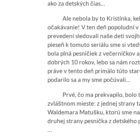
ako za detských čias…
Ale nebola by to Kristínka, keby 
očakávanie! V ten deň popoludní v 
prevedení sledovali naše deti sv
pieseň k tomuto seriálu sme si vte
bola plná pesničiek z večerníčkov 
dobrých 10 rokov, lebo sa nám roztr
práve v tento deň primälo túto star
podarilo sa a my sme počúvali…
Prvé, čo ma prekvapilo, bolo to,
zvláštnom mieste: z jednej strany 
Waldemara Matušku, ktorú sme nahr
druhej strany pesnička z detského 
…