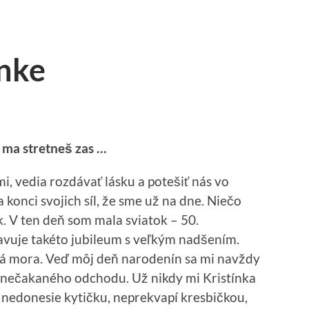
ínke
ď ma stretneš zas …
, vedia rozdávať lásku a potešiť nás vo
 konci svojich síl, že sme už na dne. Niečo
. V ten deň som mala sviatok – 50.
avuje takéto jubileum s veľkým nadšením.
ná mora. Veď môj deň narodenín sa mi navždy
o nečakaného odchodu. Už nikdy mi Kristínka
 nedonesie kytičku, neprekvapí kresbičkou,