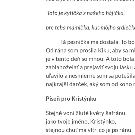
Toto je kytička
z našeho hájička,
pre teba mamička,
kus môjho srdiečk
Tá pesnička ma dostala. To bolo 
Od rána som prosila Kiku, aby sa m
je v tento deň so mnou. A toto bola
zablahoželať a prejaviť svoju lásku a
uľavilo a nesmierne som sa potešil
najkrajší darček, aký som od koho 
Píseň pro Kristýnku
Stejně voní žluté květy šafránu,
jako tvoje jméno, Kristýnko,
stejnou chuť má vítr, co je po ránu,