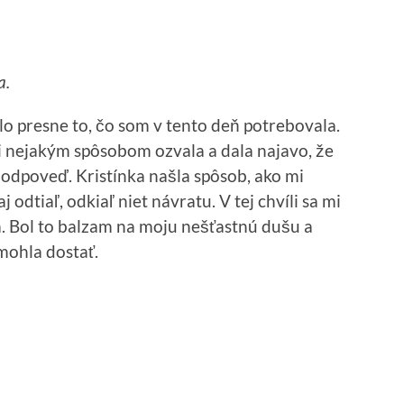
a.
presne to, čo som v tento deň potrebovala.
i nejakým spôsobom ozvala a dala najavo, že
 odpoveď. Kristínka našla spôsob, ako mi
j odtiaľ, odkiaľ niet návratu. V tej chvíli sa mi
a. Bol to balzam na moju nešťastnú dušu a
mohla dostať.