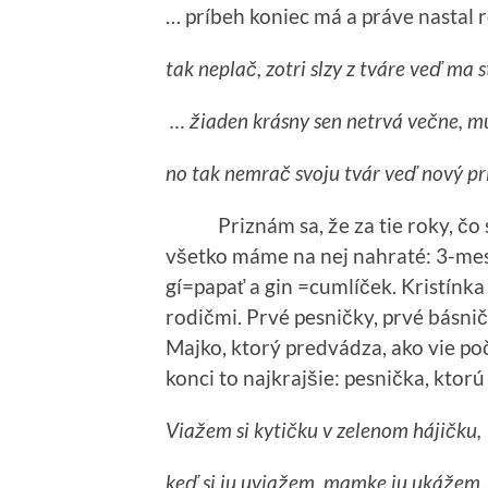
… príbeh koniec má a práve nastal 
tak neplač, zotri slzy z tváre
veď ma s
… žiaden krásny sen
netrvá večne, mu
no tak nemrač svoju tvár
veď nový prí
Priznám sa, že za tie roky, čo sm
všetko máme na nej nahraté: 3-mesa
gí=papať a gin =cumlíček. Kristínk
rodičmi. Prvé pesničky, prvé básni
Majko, ktorý predvádza, ako vie po
konci to najkrajšie: pesnička, ktorú
Viažem si kytičku
v zelenom hájičku,
keď si ju uviažem,
mamke ju ukážem.