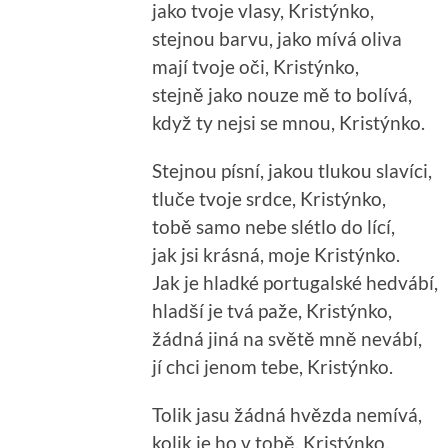
jako tvoje vlasy, Kristýnko,
stejnou barvu, jako mívá oliva
mají tvoje oči, Kristýnko,
stejně jako nouze mě to bolívá,
když ty nejsi se mnou, Kristýnko.
Stejnou písní, jakou tlukou slavíci,
tluče tvoje srdce, Kristýnko,
tobě samo nebe slétlo do lící,
jak jsi krásná, moje Kristýnko.
Jak je hladké portugalské hedvábí,
hladší je tvá paže, Kristýnko,
žádná jiná na světě mně nevábí,
jí chci jenom tebe, Kristýnko.
Tolik jasu žádná hvězda nemívá,
kolik je ho v tobě, Kristýnko,