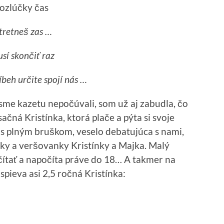
rozlúčky čas
tretneš zas …
sí skončiť raz
beh určite spojí nás …
e kazetu nepočúvali, som už aj zabudla, čo
čná Kristínka, ktorá plače a pýta si svoje
a s plným bruškom, veselo debatujúca s nami,
čky a veršovanky Kristínky a Majka. Malý
čítať a napočíta práve do 18… A takmer na
 spieva asi 2,5 ročná Kristínka: