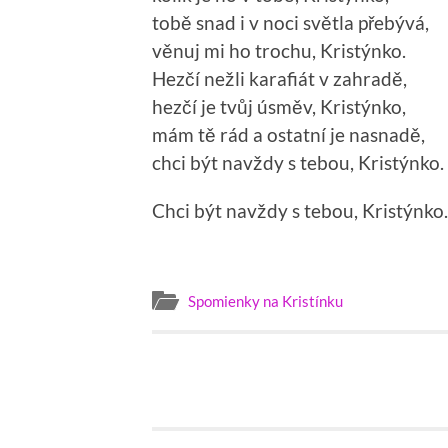
tobě snad i v noci světla přebývá,
věnuj mi ho trochu, Kristýnko.
Hezčí nežli karafiát v zahradě,
hezčí je tvůj úsměv, Kristýnko,
mám tě rád a ostatní je nasnadě,
chci být navždy s tebou, Kristýnko.
Chci být navždy s tebou, Kristýnko.
Spomienky na Kristínku