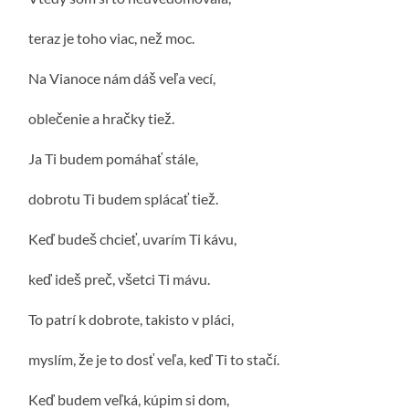
teraz je toho viac, než moc.
Na Vianoce nám dáš veľa vecí,
oblečenie a hračky tiež.
Ja Ti budem pomáhať stále,
dobrotu Ti budem splácať tiež.
Keď budeš chcieť, uvarím Ti kávu,
keď ideš preč, všetci Ti mávu.
To patrí k dobrote, takisto v pláci,
myslím, že je to dosť veľa, keď Ti to stačí.
Keď budem veľká, kúpim si dom,