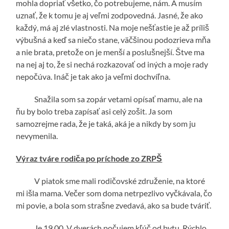
mohla dopriať všetko, čo potrebujeme, nám. A musím
uznať, že k tomu je aj veľmi zodpovedná. Jasné, že ako
každý, má aj zlé vlastnosti. Na moje nešťastie je až príliš
výbušná a keď sa niečo stane, väčšinou podozrieva mňa
a nie brata, pretože on je menší a poslušnejší. Štve ma
na nej aj to, že si nechá rozkazovať od iných a moje rady
nepočúva. Ináč je tak ako ja veľmi dochvíľna.
Snažila som sa zopár vetami opísať mamu, ale na
ňu by bolo treba zapísať asi celý zošit. Ja som
samozrejme rada, že je taká, aká je a nikdy by som ju
nevymenila.
Výraz tváre rodiča po príchode zo ZRPŠ
V piatok sme mali rodičovské združenie, na ktoré
mi išla mama. Večer som doma netrpezlivo vyčkávala, čo
mi povie, a bola som strašne zvedavá, ako sa bude tváriť.
Je 19.00. V dverách počujem kľúč od bytu. Rýchlo