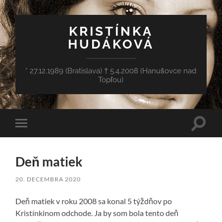
KRISTÍNKA
HUDÁKOVÁ
* 27.12.1989 (Bratislava) † 5.4.2008 (Hanušovce nad
Topľou)
Toggle
Toggle
search
mobile
field
menu
Deň matiek
20. DECEMBRA 2020
Deň matiek v roku 2008 sa konal 5 týždňov po
Kristínkinom odchode. Ja by som bola tento deň