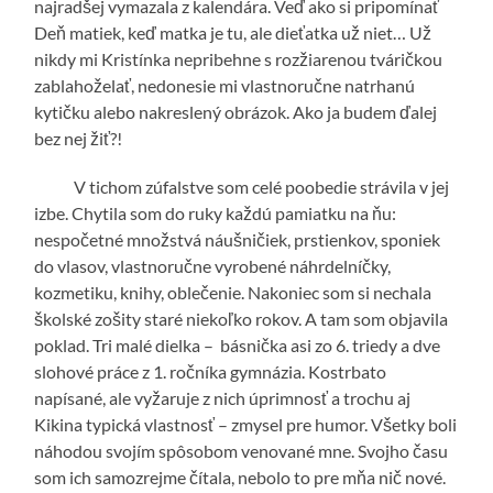
najradšej vymazala z kalendára. Veď ako si pripomínať
Deň matiek, keď matka je tu, ale dieťatka už niet… Už
nikdy mi Kristínka nepribehne s rozžiarenou tváričkou
zablahoželať, nedonesie mi vlastnoručne natrhanú
kytičku alebo nakreslený obrázok. Ako ja budem ďalej
bez nej žiť?!
V tichom zúfalstve som celé poobedie strávila v jej
izbe. Chytila som do ruky každú pamiatku na ňu:
nespočetné množstvá náušničiek, prstienkov, sponiek
do vlasov, vlastnoručne vyrobené náhrdelníčky,
kozmetiku, knihy, oblečenie. Nakoniec som si nechala
školské zošity staré niekoľko rokov. A tam som objavila
poklad. Tri malé dielka – básnička asi zo 6. triedy a dve
slohové práce z 1. ročníka gymnázia. Kostrbato
napísané, ale vyžaruje z nich úprimnosť a trochu aj
Kikina typická vlastnosť – zmysel pre humor. Všetky boli
náhodou svojím spôsobom venované mne. Svojho času
som ich samozrejme čítala, nebolo to pre mňa nič nové.