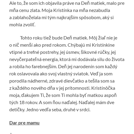
Ale to, že som ich objavila práve na Deň matiek, malo pre
mňa cenu zlata. Moja Kristínka na mňa nezabudla
a zablahoželala mi tým najkrajším spôsobom, aký si
mohla zvoliť.
Tohto roku tiež bude Deň matiek. Môj žiaľ nie je
o nič menší ako pred rokom. Chýbajú mi Kristínkine
vtipné a trefné postrehy, jej úsmev, šikovné rúčky, jej
nevyčerpateľná energia, ktorá mi dodávala silu do života
a robila ho farebnejším. Deň jej narodenín som každý
rok oslavovala ako svoj vlastný sviatok. Veď ja som
porodila nádherné, zdravé dievčatko a tešila som sa
z každého nového dňa v jej prítomnosti. Kristínôčka
moja, ďakujem Ti, že som Ti mohla byť matkou aspoň
tých 18 rokov. A som ňou naďalej. Naďalej mám dve
detičky. Jedno vedľa seba, druhé v srdci.
Dar pre mamu