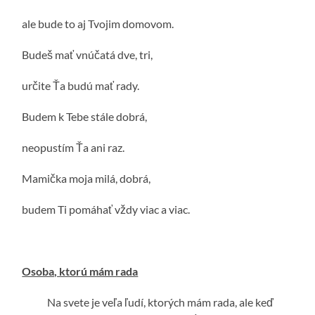
ale bude to aj Tvojim domovom.
Budeš mať vnúčatá dve, tri,
určite Ťa budú mať rady.
Budem k Tebe stále dobrá,
neopustím Ťa ani raz.
Mamička moja milá, dobrá,
budem Ti pomáhať vždy viac a viac.
Osoba, ktorú mám rada
Na svete je veľa ľudí, ktorých mám rada, ale keď