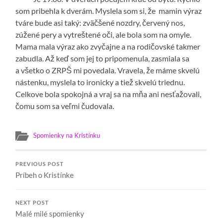
som pribehla k dverám. Myslela som si, že mamin výraz
tváre bude asi taký: zväčšené nozdry, červený nos,
zúžené pery a vytreštené oči, ale bola som na omyle.
Mama mala výraz ako zvyčajne a na rodičovské takmer
zabudla. Až keď som jej to pripomenula, zasmiala sa
a všetko o ZRPŠ mi povedala. Vravela, že máme skvelú
nástenku, myslela to ironicky a tiež skvelú triednu.
Celkove bola spokojná a vraj sa na mňa ani nesťažovali,
čomu som sa veľmi čudovala.
Spomienky na Kristínku
PREVIOUS POST
Príbeh o Kristínke
NEXT POST
Malé milé spomienky