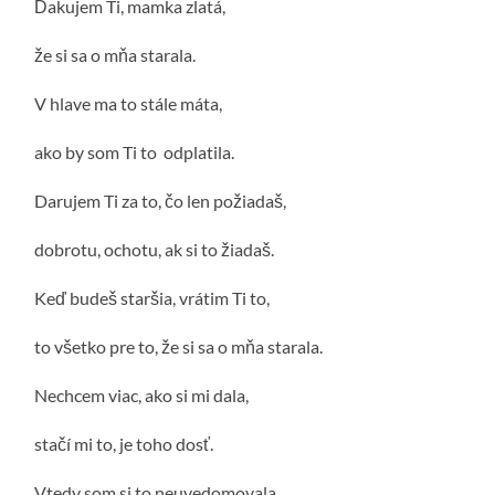
Ďakujem Ti, mamka zlatá,
že si sa o mňa starala.
V hlave ma to stále máta,
ako by som Ti to odplatila.
Darujem Ti za to, čo len požiadaš,
dobrotu, ochotu, ak si to žiadaš.
Keď budeš staršia, vrátim Ti to,
to všetko pre to, že si sa o mňa starala.
Nechcem viac, ako si mi dala,
stačí mi to, je toho dosť.
Vtedy som si to neuvedomovala,