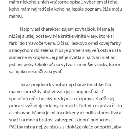
mám niekoho z nich vnútorne opísať, vyberiem si toho,
koho mám najradšej a koho najlepšie poznám, čiže moju
mamu.
Najprv asi charakterizujem zovňajšok. Mama je
nižšej a útlej postavy. Má krátke vlnité vlasy, ktoré si
farbí do tmavočervena. Oči sú lieskovo orieškovej farby
s nádychom do zelena. Nos je primeranej veľkosti a ústa
súmerne vykrojené. Jej pleť je svetlá a na tvári niet ani
jedinej pehy. Okolo očí sa vytvorili menšie vrásky, ktoré
sa nijako nesnaží zakrývať.
Teraz prejdem k vnútornej charakteristike. Na
mame som vždy obdivovala jej schopnosť nájsť
spoločnú reč s hocikým, s kým sa rozpráva. Keďže jej
práca si vyžaduje priamy kontakt s ľuďmi, rozpráva čisto
a spisovne. Mama je milá a niekedy až príliš starostlivá a
snaží sa mne a bratovi zabezpečiť dobrú budúcnosť.
Páči sa mi na nej, že občas si dokáže niečo odoprieť, aby