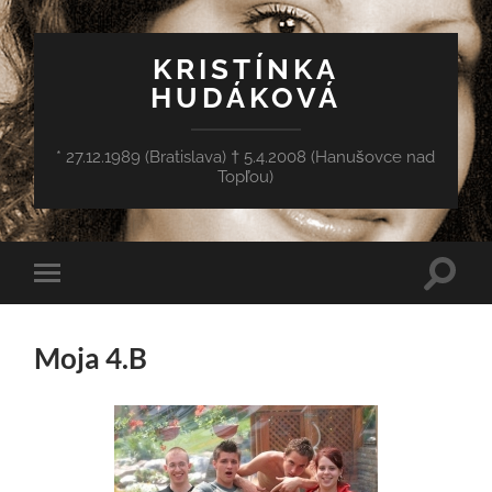
KRISTÍNKA
HUDÁKOVÁ
* 27.12.1989 (Bratislava) † 5.4.2008 (Hanušovce nad
Topľou)
Toggle
Toggle
search
mobile
field
menu
Moja 4.B