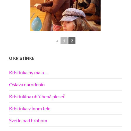
◄
1
2
O KRISTÍNKE
Kristínka by mala …
Oslava narodenín
Kristínkina ubľúbená pieseň
Kristínka v inom tele
Svetlo nad hrobom